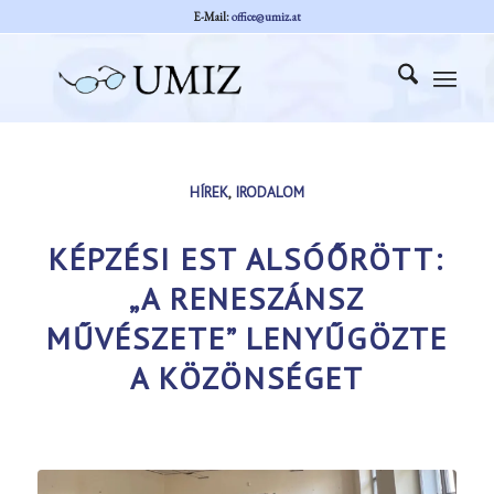
E-Mail:
office@umiz.at
HÍREK
,
IRODALOM
KÉPZÉSI EST ALSÓŐRÖTT:
„A RENESZÁNSZ
MŰVÉSZETE” LENYŰGÖZTE
A KÖZÖNSÉGET