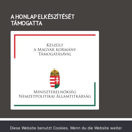
A HONLAP ELKÉSZÍTÉSÉT
TÁMOGATTA
© Copyright UMIZ |
Impressum
/
Impresszum
|
Diese Website benutzt Cookies. Wenn du die Website weiter
Datenschutzerklärung
/
Adatvédelmi szabályzat
-
by