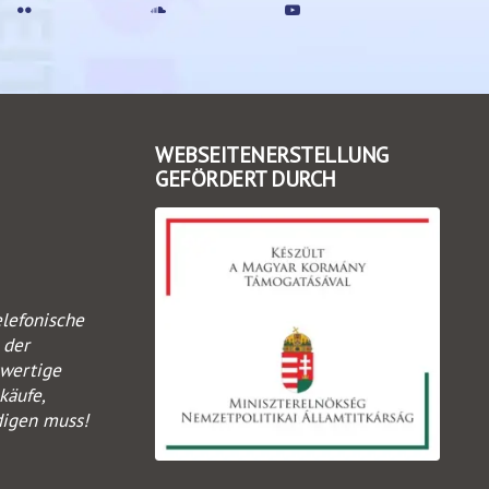
WEBSEITENERSTELLUNG
GEFÖRDERT DURCH
elefonische
 der
swertige
käufe,
digen muss!