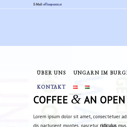
E-Mail:
office@umiz.at
ÜBER UNS
UNGARN IM BUR
KONTAKT
&
COFFEE
AN OPEN 
Lorem ipsum dolor sit amet, consectetuer ad
dis parturient montes, nascetur
ridiculus
mus. 