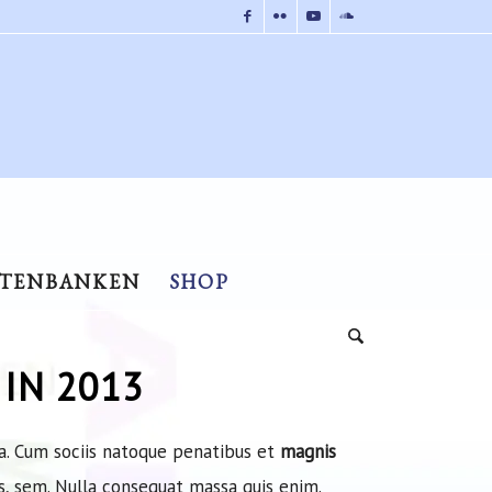
ATENBANKEN
SHOP
IN 2013
a. Cum sociis natoque penatibus et
magnis
s, sem. Nulla consequat massa quis enim.