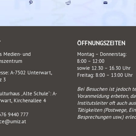
T
ÖFFNUNGSZEITEN
s Medien- und
Montag – Donnerstag:
nszentrum
8:00 – 12:00
sowie 12.30 – 16.30 Uhr
esse: A-7502 Unterwart,
Freitag: 8:00 – 13:00 Uhr
z 3
Bei Besuchen ist jedoch t
lturhaus „Alte Schule“: A-
Voranmeldung erbeten, da
wart, Kirchenallee 4
Institutsleiter oft auch au
Tätigkeiten (Postwege, Ein
676 9440 777
Besprechungen usw.) erle
ice@umiz.at