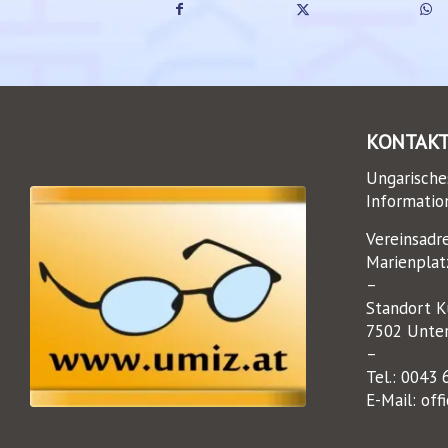
KONTAK
Ungarische
Informatio
Vereinsadr
Marienplat
–
Standort Ku
7502 Unter
–
Tel.:
0043 
E-Mail:
off