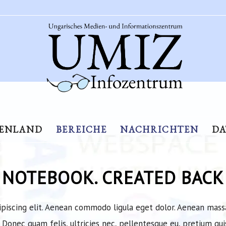
GENLAND
BEREICHE
NACHRICHTEN
D
NOTEBOOK. CREATED BACK 
ipiscing elit. Aenean commodo ligula eget dolor. Aenean mass
Donec quam felis, ultricies nec, pellentesque eu, pretium qui