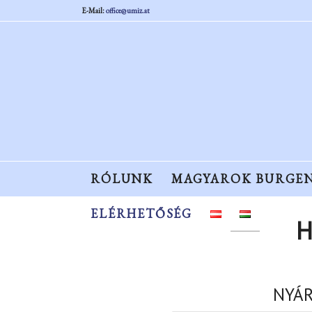
E-Mail:
office@umiz.at
RÓLUNK
MAGYAROK BURGE
ELÉRHETŐSÉG
H
NYÁR