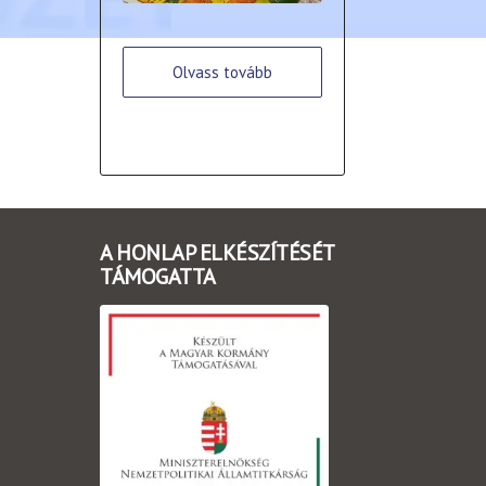
Olvass tovább
A HONLAP ELKÉSZÍTÉSÉT
TÁMOGATTA