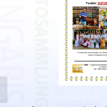
Őrvidéki füveskönyv