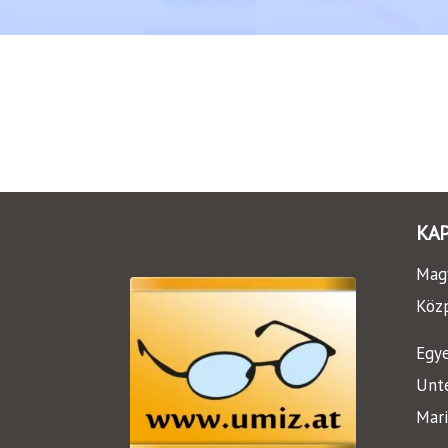
KA
Magy
Köz
Egye
Unt
Mari